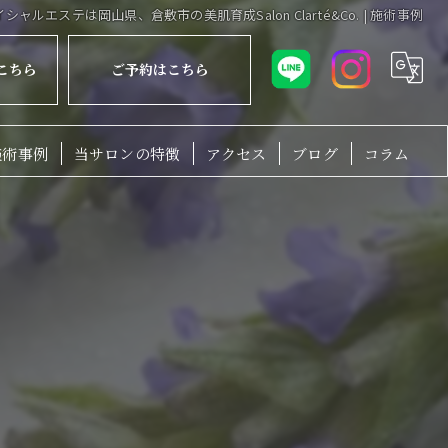
イシャルエステは岡山県、倉敷市の美肌育成Salon Clarté&Co. | 施術事例
こちら
ご予約はこちら
施術事例
当サロンの特徴
アクセス
ブログ
コラム
毛穴
脱毛
ニキビ
ピーリング
シミ