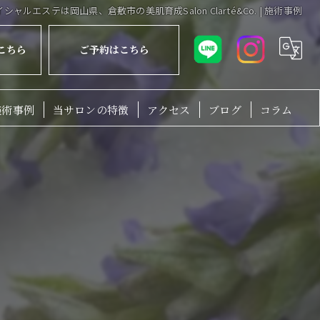
ャルエステは岡山県、倉敷市の美肌育成Salon Clarté&Co. | 施術事例
こちら
ご予約はこちら
施術事例
当サロンの特徴
アクセス
ブログ
コラム
毛穴
脱毛
ニキビ
ピーリング
シミ