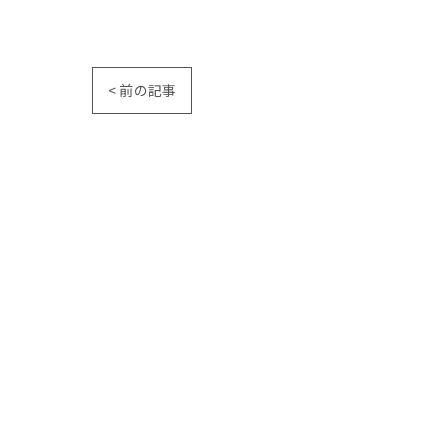
< 前の記事
ホーム
コンセプト
よくある質問
代表あいさ
ピーリング
シミ
アクセス
ブログ
コラム