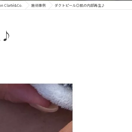
arté&Co.
施術事例
ダクトピール◎肌の内部再生♪
生♪