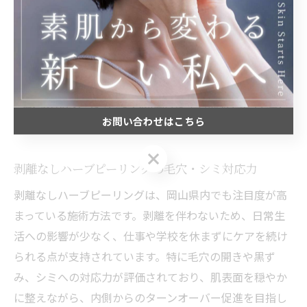
れが悪化するケースもあるため、専門家のアドバイスを
必ず受けることが重要です。
敏感肌に安心の剥離なし施術を比較
お問い合わせはこちら
お問い合わせはこちら
剥離なしハーブピーリングの毛穴・シミ対応力
剥離なしハーブピーリングは、岡山県内でも注目度が高
まっている施術方法です。剥離を伴わないため、日常生
活への影響が少なく、仕事や学校を休まずにケアを続け
られる点が支持されています。特に毛穴の開きや黒ず
み、シミへの対応力が評価されており、肌表面を穏やか
に整えながら、内側からのターンオーバー促進を目指し