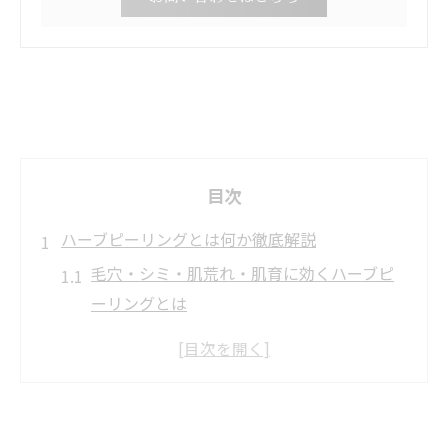
目次
ハーブピーリングとは何か徹底解説
毛穴・シミ・肌荒れ・肌育に効くハーブピ
ーリングとは
岡山で注目のハーブピーリング基本知識
毛穴やシミ悩みに選ばれる理由を解説
肌育視点で見るハーブピーリングの特徴
敏感肌にも優しい施術としての魅力