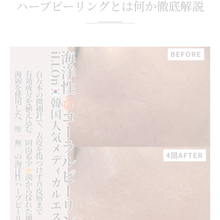
ハーブピーリングとは何か徹底解説
毛穴やシミケアに注目が集まる理由
毛穴・シミ・肌荒れで悩む人が増える背景
肌育ニーズが高まる現代のケア事情
ハーブピーリングが注目されるポイント
岡山で選ばれる理由と最新動向
毛穴やシミケアと肌育の関係性
敏感肌に安心の剥離なし施術を比較
剥離なしハーブピーリングの毛穴・シミ対
応力
敏感肌でも安心の肌荒れ対策と肌育方法
岡山で選ぶ剥離なし施術の特徴解説
肌荒れやシミ改善に剥離なしが人気の理由
肌育志向の敏感肌に最適な施術比較