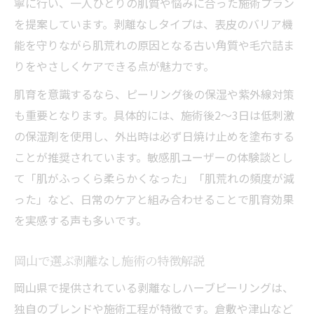
寧に行い、一人ひとりの肌質や悩みに合った施術プラン
を提案しています。剥離なしタイプは、表皮のバリア機
能を守りながら肌荒れの原因となる古い角質や毛穴詰ま
りをやさしくケアできる点が魅力です。
肌育を意識するなら、ピーリング後の保湿や紫外線対策
も重要となります。具体的には、施術後2～3日は低刺激
の保湿剤を使用し、外出時は必ず日焼け止めを塗布する
ことが推奨されています。敏感肌ユーザーの体験談とし
て「肌がふっくら柔らかくなった」「肌荒れの頻度が減
った」など、日常のケアと組み合わせることで肌育効果
を実感する声も多いです。
岡山で選ぶ剥離なし施術の特徴解説
岡山県で提供されている剥離なしハーブピーリングは、
独自のブレンドや施術工程が特徴です。倉敷や津山など