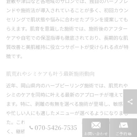
倉敷や津山など各地域のサロンでは、独自のハーブブレ
ンドや施術法が導入されていることが多く、初回カウン
セリングで肌状態や悩みに合わせたプランを提案しても
らえます。肌育を意識した施術では、施術後のアフター
ケアや自宅での保湿指導も徹底されており、長期的な肌
質改善と美肌維持に役立つサポートが受けられる点が特
徴です。
肌荒れやシミケアも叶う最新施術動向
近年、岡山県内のハーブピーリング施術では、肌荒れや
シミのケアを同時に叶える最新のアプローチが増えてい
ます。特に、剥離の有無を選べる施術が登場し、敏感肌
や忙しい人にも適したメニューが選べるようになりまし
た。これにより、従来のピーリングよりも刺激が少な
070-5426-7535
く、継続しやすい点が評価されています。
お問い合わせ
ご予約