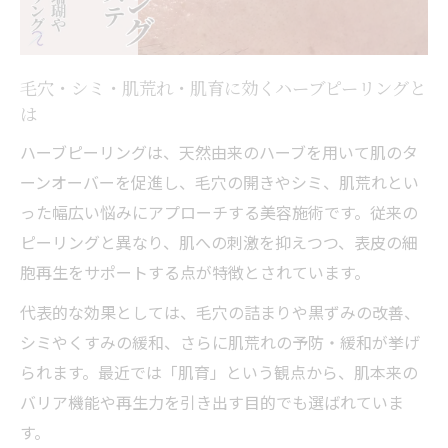
背中にも効果的なハーブピーリング活用法
背中の毛穴やシミ対策にハーブピーリング
肌荒れ・肌育を叶える背中ケアの実践法
毛穴・シミ・肌荒れ・肌育に効くハーブピーリングと
は
岡山で人気の背中専用ハーブピーリング事
情
ハーブピーリングは、天然由来のハーブを用いて肌のタ
剥離なし施術で背中も安心ケアできる理由
ーンオーバーを促進し、毛穴の開きやシミ、肌荒れとい
った幅広い悩みにアプローチする美容施術です。従来の
背中の肌育におすすめの施術選び方
ピーリングと異なり、肌への刺激を抑えつつ、表皮の細
肌育を叶える岡山県の美容施術最前線
胞再生をサポートする点が特徴とされています。
毛穴やシミ・肌荒れ改善に効果的な施術
代表的な効果としては、毛穴の詰まりや黒ずみの改善、
岡山で広がる肌育特化の美肌アプローチ
シミやくすみの緩和、さらに肌荒れの予防・緩和が挙げ
肌荒れやシミケアも叶う最新施術動向
られます。最近では「肌育」という観点から、肌本来の
ハーブピーリングで肌育が進む理由
バリア機能や再生力を引き出す目的でも選ばれていま
敏感肌でも利用しやすい施術が増加
す。