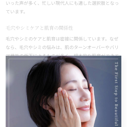
いった声が多く、忙しい現代人にも適した選択肢となっ
ています。
毛穴やシミケアと肌育の関係性
毛穴やシミのケアと肌育は密接に関係しています。なぜ
なら、毛穴やシミの悩みは、肌のターンオーバーやバリ
ア機能の低下によるものが多く、根本的な肌育ができて
いないと繰り返しやすいからです。ハーブピーリングの
ような施術は、これらの悩みにアプローチしつつ、肌本
来の力を育てることができます。
具体的には、ハーブ成分が肌表面の古い角質をやさしく
除去し、ターンオーバーを整えることで、毛穴の詰まり
やシミの沈着を防ぎます。また、施術後の適切な保湿や
紫外線対策を徹底することで、肌育の効果がさらに高ま
ります。失敗例として、アフターケアを怠ると逆に肌荒