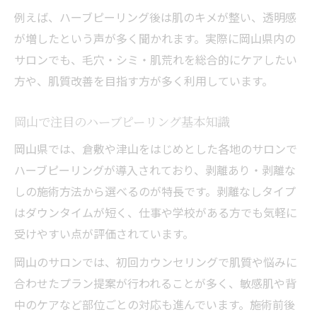
肌荒れ対策に役立つ選び方と注意点
例えば、ハーブピーリング後は肌のキメが整い、透明感
毛穴・シミ・肌荒れ対応の施術選び方
が増したという声が多く聞かれます。実際に岡山県内の
肌育重視で選ぶハーブピーリングの注意点
サロンでも、毛穴・シミ・肌荒れを総合的にケアしたい
敏感肌や剥離なし施術のチェックポイント
方や、肌質改善を目指す方が多く利用しています。
岡山で失敗しない美容施術の比較コツ
岡山で注目のハーブピーリング基本知識
肌荒れ対策に知っておきたいポイント
岡山県では、倉敷や津山をはじめとした各地のサロンで
ハーブピーリングが導入されており、剥離あり・剥離な
しの施術方法から選べるのが特長です。剥離なしタイプ
はダウンタイムが短く、仕事や学校がある方でも気軽に
受けやすい点が評価されています。
岡山のサロンでは、初回カウンセリングで肌質や悩みに
合わせたプラン提案が行われることが多く、敏感肌や背
中のケアなど部位ごとの対応も進んでいます。施術前後