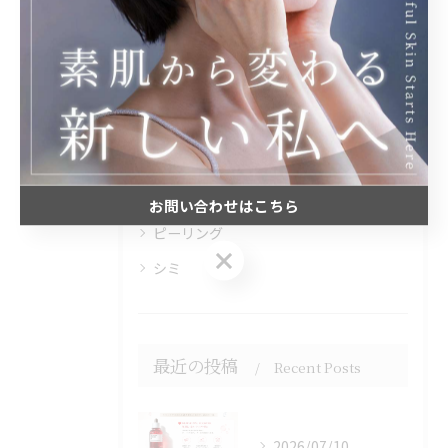
カテゴリー
Categories
全てのカテゴリー
毛穴
脱毛
ニキビ
お問い合わせはこちら
ピーリング
お問い合わせはこちら
シミ
最近の投稿
Recent Posts
2026/07/10