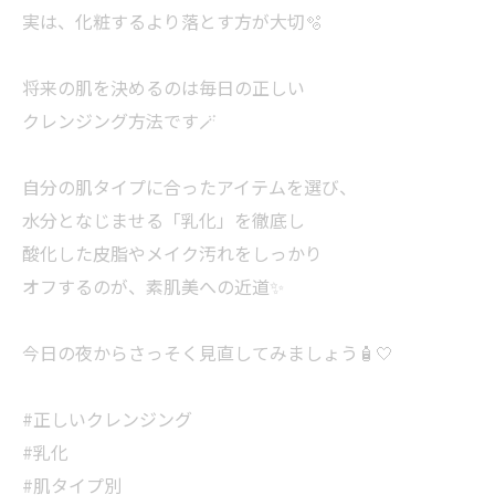
実は、化粧するより落とす方が大切🫧
将来の肌を決めるのは毎日の正しい
クレンジング方法です🪄︎︎
自分の肌タイプに合ったアイテムを選び、
水分となじませる「乳化」を徹底し
酸化した皮脂やメイク汚れをしっかり
オフするのが、素肌美への近道✨
今日の夜からさっそく見直してみましょう🧴🤍
#正しいクレンジング
#乳化
#肌タイプ別