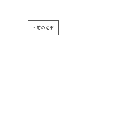
< 前の記事
ホーム
コンセプト
よくある質問
代表あいさ
ピーリング
シミ
アクセス
ブログ
コラム