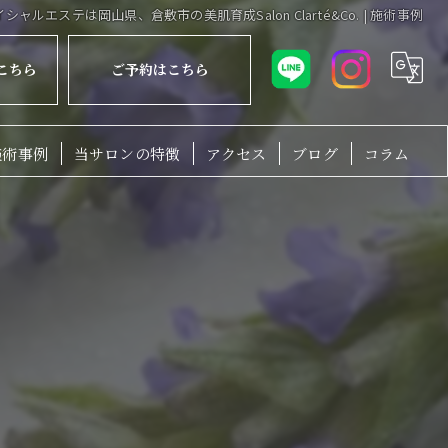
イシャルエステは岡山県、倉敷市の美肌育成Salon Clarté&Co. | 施術事例
こちら
ご予約はこちら
施術事例
当サロンの特徴
アクセス
ブログ
コラム
毛穴
脱毛
ニキビ
ピーリング
シミ